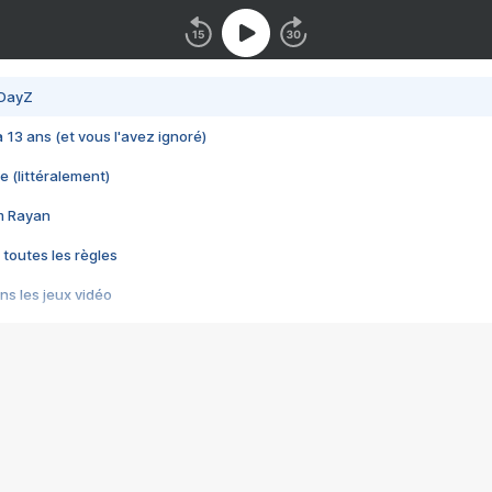
 DayZ
 a 13 ans (et vous l'avez ignoré)
e (littéralement)
im Rayan
 toutes les règles
s les jeux vidéo
us choquant de Rockstar ? - Le scandale BULLY
e plus moche de Steam
du RÊVE tourne au CAUCHEMAR
pendant 8 heures