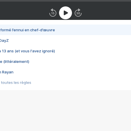
nsformé l’ennui en chef-d’œuvre
 DayZ
 a 13 ans (et vous l'avez ignoré)
e (littéralement)
im Rayan
 toutes les règles
s les jeux vidéo
us choquant de Rockstar ? - Le scandale BULLY
e plus moche de Steam
du RÊVE tourne au CAUCHEMAR