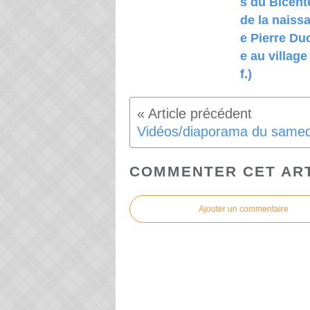
s du Bicent
de la naiss
e Pierre Du
e au village
f.)
Vidéos/diaporama du samed
COMMENTER CET AR
Ajouter un commentaire