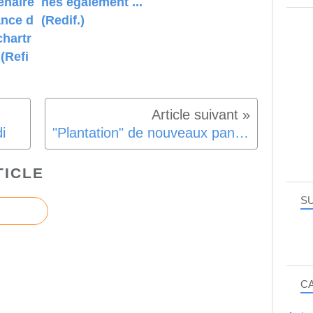
enaire
nes également ...
ance d
(Redif.)
chartr
 (Refi
i
"Plantation" de nouveaux panneaux de signalisation
TICLE
SU
C