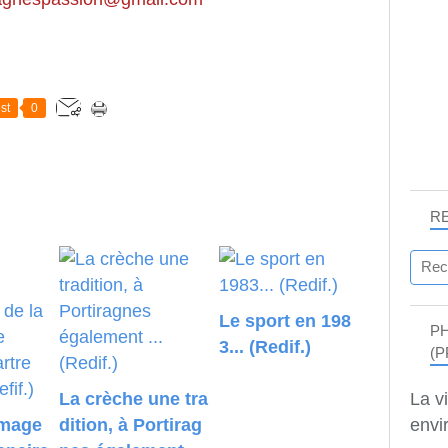
st
0
R
Le sport en 198
P
3... (Redif.)
(P
La crèche une tra
La v
image
dition, à Portirag
envir