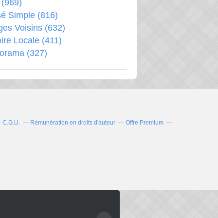
(969)
é Simple
(816)
ages Voisins
(632)
oire Locale
(411)
porama
(327)
C.G.U.
Rémunération en droits d'auteur
Offre Premium