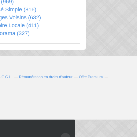
(969)
é Simple
(816)
ages Voisins
(632)
oire Locale
(411)
porama
(327)
C.G.U.
Rémunération en droits d'auteur
Offre Premium