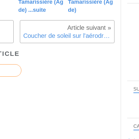
Tamarissière (Ag
Tamarissière (Ag
de) ...suite
de)
Coucher de soleil sur l'aérodrome de Portiragnes (redif)
TICLE
SU
C