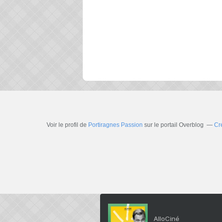
Voir le profil de
Portiragnes Passion
sur le portail Overblog
Cr
AlloCiné