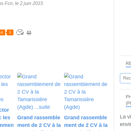
s Fcn, le 2 juin 2015
st
0
R
P
(P
ctor
La v
c les
Grand rassemble
Grand rassemble
envir
ommen
ment de 2 CV à la
ment de 2 CV à la