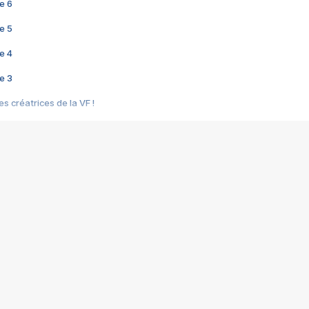
e 6
e 5
e 4
e 3
s créatrices de la VF !
e 2
e 1
e Mektoub My Love arrive enfin ! Rencontre avec Shaïn Boumedine et Sal
i : après Toni en famille
elle réalise le bouleversant Dites lui que je l'aime
ais ! Rencontre autour de Vie privée de Rebecca Zlotowski
 de Marguerite, Grave... Rencontre avec Ella Rumpf
 Les Rêveurs, un film intime sur la santé mentale