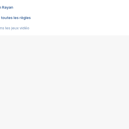
im Rayan
 toutes les règles
s les jeux vidéo
us choquant de Rockstar ? - Le scandale BULLY
e plus moche de Steam
du RÊVE tourne au CAUCHEMAR
pendant 8 heures
it… à tort
umiliés par un jeu vidéo
ire - Final Fantasy 8
ti un empire - Age of Empires
story DOFUS