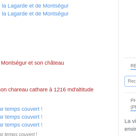
e Montségur et son château
R
t son chareau cathare à 1216 md'altitude
P
(P
La v
envir
ar temps couvert !