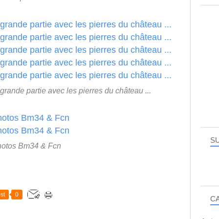
n grande partie avec les pierres du château ...
SU
otos Bm34 & Fcn
st
0
C