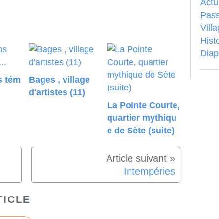
Actu
Pass
Vill
Hist
Dia
s tém
Bages , village
d'artistes (11)
La Pointe Courte,
quartier mythiqu
e de Sète (suite)
Intempéries
TICLE