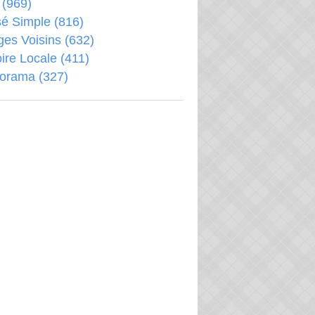
(969)
é Simple
(816)
ages Voisins
(632)
oire Locale
(411)
porama
(327)