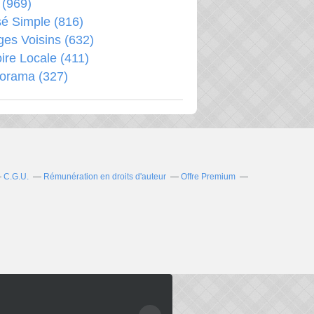
(969)
é Simple
(816)
ages Voisins
(632)
oire Locale
(411)
porama
(327)
C.G.U.
Rémunération en droits d'auteur
Offre Premium