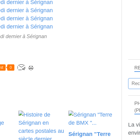
i dernier à Sérignan
R
st
0
P
(P
La v
envir
Sérignan "Terre