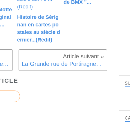
de BMX "...
Motte
ginal
Histoire de Sérig
..
nan en cartes po
stales au siècle d
ernier...(Redif)
Vidéo de la Marsilia en concert à Cers avec les Z'accro'Chants de Nezignan L'évêque
La Grande rue de Portiragnes vers 1930
TICLE
SU
C