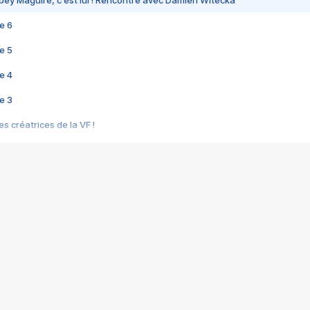
bey Maguire, c'est lui ! Rencontre avec Damien Witecka
e 6
e 5
e 4
e 3
s créatrices de la VF !
e 2
e 1
e Mektoub My Love arrive enfin ! Rencontre avec Shaïn Boumedine et Sal
i : après Toni en famille
elle réalise le bouleversant Dites lui que je l'aime
ais ! Rencontre autour de Vie privée de Rebecca Zlotowski
 de Marguerite, Grave... Rencontre avec Ella Rumpf