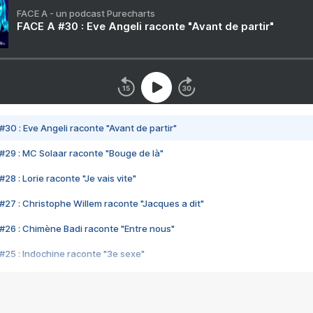
FACE A - un podcast Purecharts
FACE A #30 : Eve Angeli raconte "Avant de partir"
#30 : Eve Angeli raconte "Avant de partir"
#29 : MC Solaar raconte "Bouge de là"
28 : Lorie raconte "Je vais vite"
#27 : Christophe Willem raconte "Jacques a dit"
#26 : Chimène Badi raconte "Entre nous"
#25 : Indochine raconte "3e sexe"
#24 : Zaho raconte "C'est chelou"
#23 : Patrick Bruel raconte "Au café des délices"