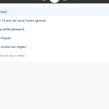
 DayZ
 a 13 ans (et vous l'avez ignoré)
e (littéralement)
im Rayan
 toutes les règles
s les jeux vidéo
us choquant de Rockstar ? - Le scandale BULLY
e plus moche de Steam
du RÊVE tourne au CAUCHEMAR
pendant 8 heures
it… à tort
umiliés par un jeu vidéo