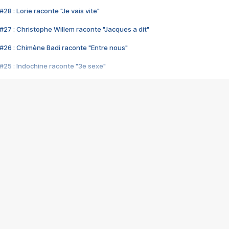
28 : Lorie raconte "Je vais vite"
#27 : Christophe Willem raconte "Jacques a dit"
#26 : Chimène Badi raconte "Entre nous"
#25 : Indochine raconte "3e sexe"
#24 : Zaho raconte "C'est chelou"
#23 : Patrick Bruel raconte "Au café des délices"
#22 : Kyo raconte "Le chemin"
#21 : Nolwenn Leroy raconte "Cassé"
#20 : Patrick Hernandez raconte "Born to be alive"
#19 : Lorie raconte "Près de moi"
#18 : Michael Jones raconte "A nos actes manqués" (avec Jean-Jacque
#17 : Khaled raconte "Aïcha"