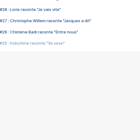
28 : Lorie raconte "Je vais vite"
#27 : Christophe Willem raconte "Jacques a dit"
#26 : Chimène Badi raconte "Entre nous"
#25 : Indochine raconte "3e sexe"
#24 : Zaho raconte "C'est chelou"
#23 : Patrick Bruel raconte "Au café des délices"
#22 : Kyo raconte "Le chemin"
#21 : Nolwenn Leroy raconte "Cassé"
#20 : Patrick Hernandez raconte "Born to be alive"
#19 : Lorie raconte "Près de moi"
#18 : Michael Jones raconte "A nos actes manqués" (avec Jean-Jacque
#17 : Khaled raconte "Aïcha"