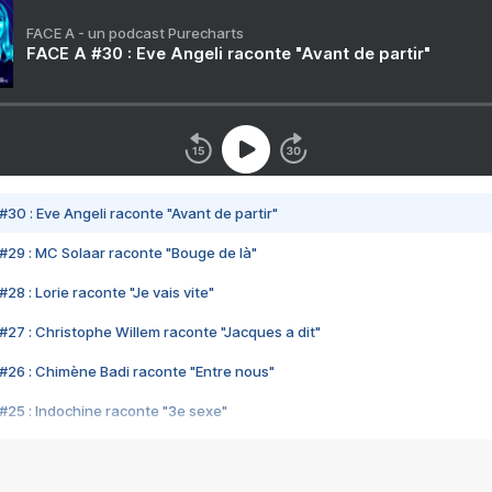
FACE A - un podcast Purecharts
FACE A #30 : Eve Angeli raconte "Avant de partir"
#30 : Eve Angeli raconte "Avant de partir"
#29 : MC Solaar raconte "Bouge de là"
28 : Lorie raconte "Je vais vite"
#27 : Christophe Willem raconte "Jacques a dit"
#26 : Chimène Badi raconte "Entre nous"
#25 : Indochine raconte "3e sexe"
#24 : Zaho raconte "C'est chelou"
#23 : Patrick Bruel raconte "Au café des délices"