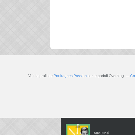
Voir le profil de
Portiragnes Passion
sur le portail Overblog
Cr
AlloCiné