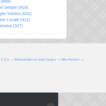
(969)
é Simple
(816)
ages Voisins
(632)
oire Locale
(411)
porama
(327)
C.G.U.
Rémunération en droits d'auteur
Offre Premium