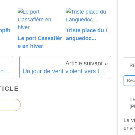
mpêt
Triste place du L
Le port Cassafièr
anguedoc...
e en hiver
R
Tempête de sable à Portiragnes Plage - Ouest
Un jour de vent violent vers le Grau d'Agde et la Tamarissière ...
TICLE
P
(P
La v
envir