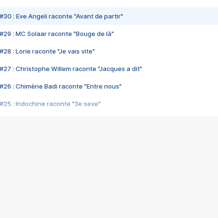
#30 : Eve Angeli raconte "Avant de partir"
#29 : MC Solaar raconte "Bouge de là"
28 : Lorie raconte "Je vais vite"
#27 : Christophe Willem raconte "Jacques a dit"
#26 : Chimène Badi raconte "Entre nous"
#25 : Indochine raconte "3e sexe"
#24 : Zaho raconte "C'est chelou"
#23 : Patrick Bruel raconte "Au café des délices"
#22 : Kyo raconte "Le chemin"
#21 : Nolwenn Leroy raconte "Cassé"
#20 : Patrick Hernandez raconte "Born to be alive"
#19 : Lorie raconte "Près de moi"