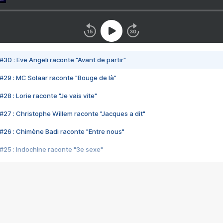
#30 : Eve Angeli raconte "Avant de partir"
#29 : MC Solaar raconte "Bouge de là"
28 : Lorie raconte "Je vais vite"
#27 : Christophe Willem raconte "Jacques a dit"
#26 : Chimène Badi raconte "Entre nous"
#25 : Indochine raconte "3e sexe"
#24 : Zaho raconte "C'est chelou"
#23 : Patrick Bruel raconte "Au café des délices"
#22 : Kyo raconte "Le chemin"
#21 : Nolwenn Leroy raconte "Cassé"