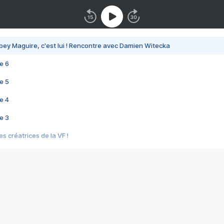
bey Maguire, c'est lui ! Rencontre avec Damien Witecka
e 6
e 5
e 4
e 3
s créatrices de la VF !
e 2
e 1
e Mektoub My Love arrive enfin ! Rencontre avec Shaïn Boumedine et Sal
i : après Toni en famille