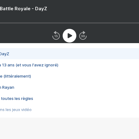
 Battle Royale - DayZ
 DayZ
 a 13 ans (et vous l'avez ignoré)
e (littéralement)
im Rayan
 toutes les règles
s les jeux vidéo
us choquant de Rockstar ? - Le scandale BULLY
e plus moche de Steam