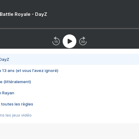
 Battle Royale - DayZ
 DayZ
 a 13 ans (et vous l'avez ignoré)
e (littéralement)
im Rayan
 toutes les règles
s les jeux vidéo
us choquant de Rockstar ? - Le scandale BULLY
e plus moche de Steam