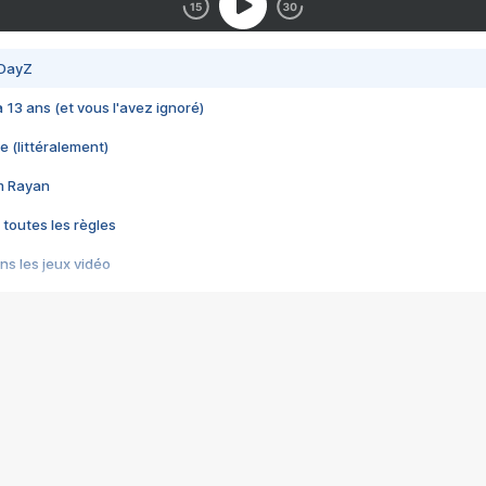
 DayZ
 a 13 ans (et vous l'avez ignoré)
e (littéralement)
im Rayan
 toutes les règles
s les jeux vidéo
us choquant de Rockstar ? - Le scandale BULLY
e plus moche de Steam
du RÊVE tourne au CAUCHEMAR
pendant 8 heures
it… à tort