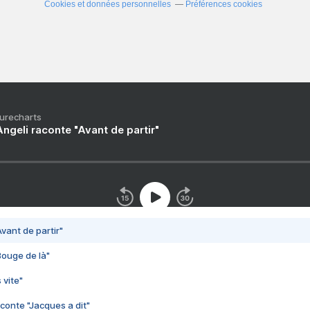
Cookies et données personnelles
Préférences cookies
Purecharts
ngeli raconte "Avant de partir"
vant de partir"
Bouge de là"
 vite"
conte "Jacques a dit"