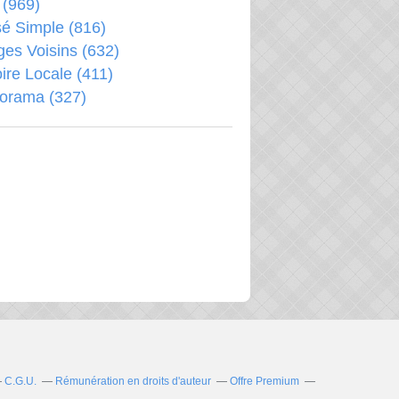
(969)
é Simple
(816)
ages Voisins
(632)
oire Locale
(411)
porama
(327)
C.G.U.
Rémunération en droits d'auteur
Offre Premium