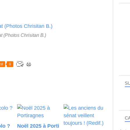
t (Photos Chrisitan B.)
st
0
SU
C
lo ?
Noël 2025 à Porti