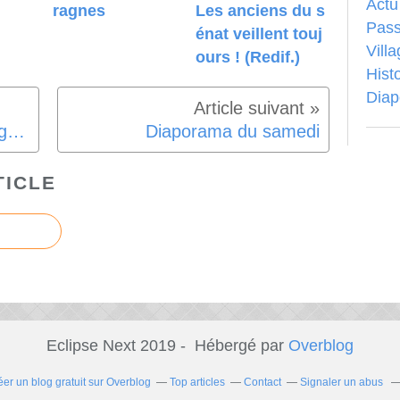
Actu
ragnes
Les anciens du s
Pass
énat veillent touj
Vill
ours ! (Redif.)
Hist
Dia
Concert Tribute U2 (Pop sing U2)
Diaporama du samedi
TICLE
Eclipse Next 2019 - Hébergé par
Overblog
éer un blog gratuit sur Overblog
Top articles
Contact
Signaler un abus