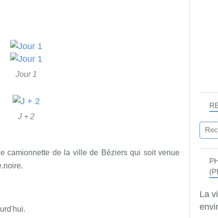
Jour 1
R
J + 2
une camionnette de la ville de Béziers qui soit venue
P
.noire.
(P
La v
envir
urd'hui.