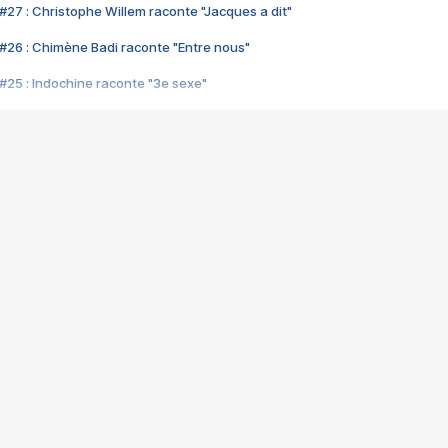
#27 : Christophe Willem raconte "Jacques a dit"
#26 : Chimène Badi raconte "Entre nous"
#25 : Indochine raconte "3e sexe"
#24 : Zaho raconte "C'est chelou"
#23 : Patrick Bruel raconte "Au café des délices"
#22 : Kyo raconte "Le chemin"
#21 : Nolwenn Leroy raconte "Cassé"
#20 : Patrick Hernandez raconte "Born to be alive"
#19 : Lorie raconte "Près de moi"
#18 : Michael Jones raconte "A nos actes manqués" (avec Jean-Jacque
#17 : Khaled raconte "Aïcha"
#16 : Corneille raconte "Parce qu'on vient de loin"
#15 : Indochine raconte "L'aventurier"