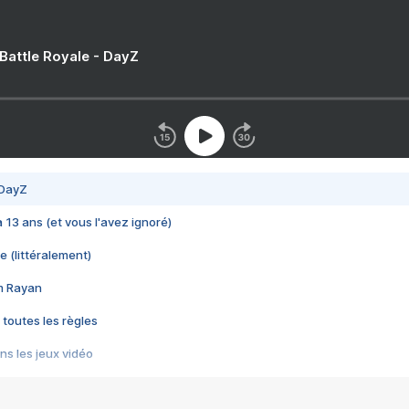
 Battle Royale - DayZ
 DayZ
 a 13 ans (et vous l'avez ignoré)
e (littéralement)
im Rayan
 toutes les règles
s les jeux vidéo
us choquant de Rockstar ? - Le scandale BULLY