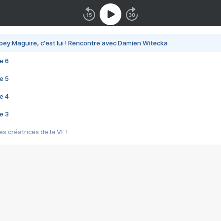
bey Maguire, c'est lui ! Rencontre avec Damien Witecka
e 6
e 5
e 4
e 3
s créatrices de la VF !
e 2
e 1
e Mektoub My Love arrive enfin ! Rencontre avec Shaïn Boumedine et Sal
i : après Toni en famille
elle réalise le bouleversant Dites lui que je l'aime