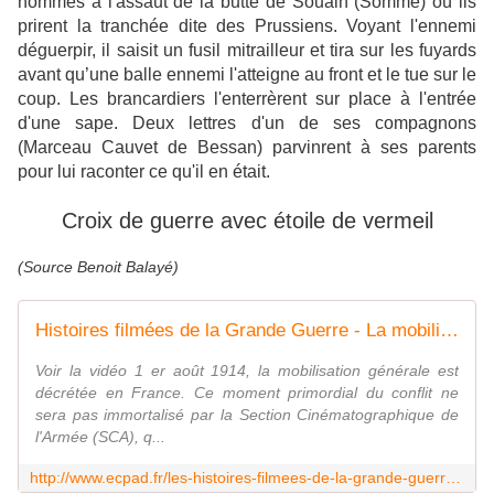
hommes à l'assaut de la butte de Souain (Somme) où ils
prirent la tranchée dite des Prussiens. Voyant l'ennemi
déguerpir, il saisit un fusil mitrailleur et tira sur les fuyards
avant qu’une balle ennemi l'atteigne au front et le tue sur le
coup. Les brancardiers l'enterrèrent sur place à l'entrée
d'une sape. Deux lettres d'un de ses compagnons
(Marceau Cauvet de Bessan) parvinrent à ses parents
pour lui raconter ce qu'il en était.
Croix de guerre avec étoile de vermeil
(Source Benoit Balayé)
Histoires filmées de la Grande Guerre - La mobilisation - ECPAD
Voir la vidéo 1 er août 1914, la mobilisation générale est
décrétée en France. Ce moment primordial du conflit ne
sera pas immortalisé par la Section Cinématographique de
l'Armée (SCA), q...
http://www.ecpad.fr/les-histoires-filmees-de-la-grande-guerre-la-mobilisation